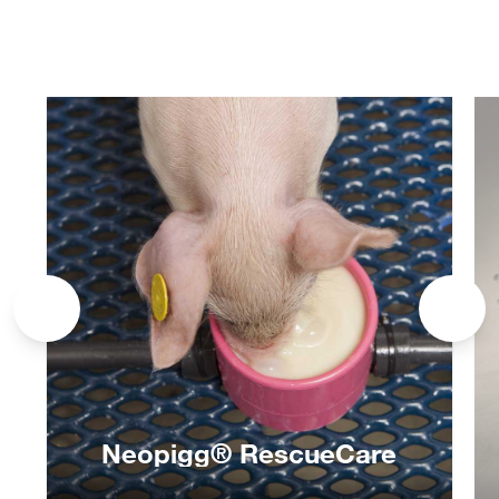
Neopigg® RescueCare