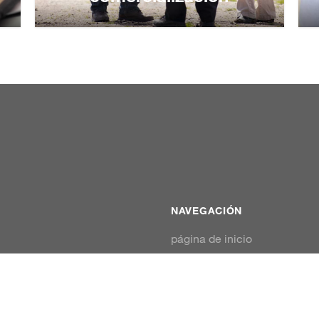
Conocimientos y
comercialización
Más información:
NAVEGACIÓN
página de inicio
¿Quiénes somos?
Nuestras soluciones