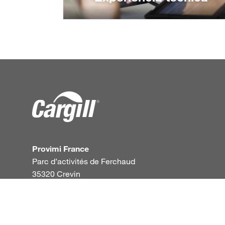
Experiencia técnica
Más información:
Provimi France
Parc d’activités de Ferchaud
35320 Crevin
France
+33 (0)2 99 42 62 62